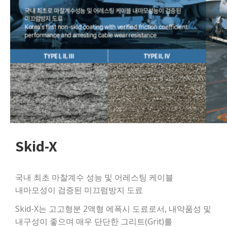
Skid-X
국내 최초 마찰계수 성능 및 어레스팅 케이블
내마모성이 검증된 미끄럼방지 도료
Skid-X는 고고형분 2액형 에폭시 도료로서, 내약품성 및
내구성이 좋으며 매우 단단한 그리트(Grit)를