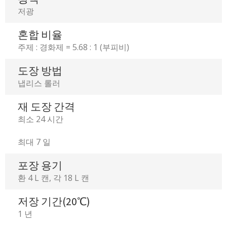
저광
혼합 비율
주제 : 경화제 = 5.68 : 1 (부피비)
도장 방법
냅리스 롤러
재 도장 간격
최소 24 시간
최대 7 일
포장 용기
환 4 L 캔, 각 18 L 캔
저장 기간(20℃)
1 년