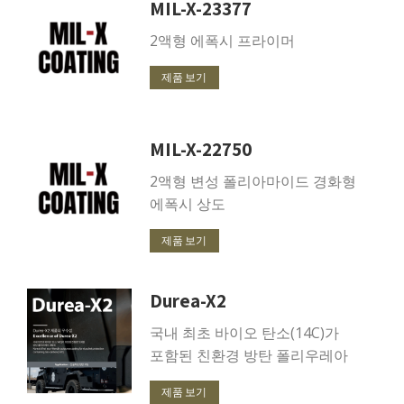
MIL-X-23377
2액형 에폭시 프라이머
제품 보기
MIL-X-22750
2액형 변성 폴리아마이드 경화형
에폭시 상도
제품 보기
Durea-X2
국내 최초 바이오 탄소(14C)가
포함된 친환경 방탄 폴리우레아
제품 보기